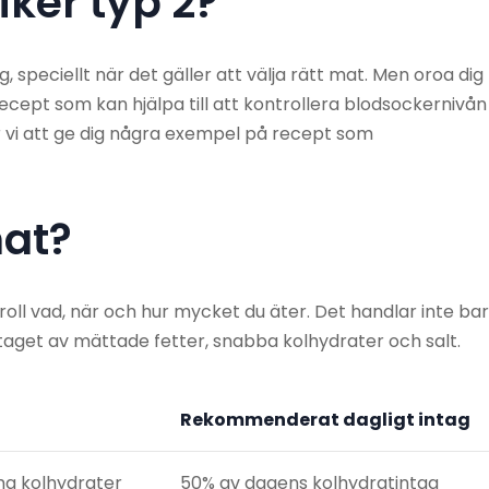
iker typ 2?
 speciellt när det gäller att välja rätt mat. Men oroa dig
ecept som kan hjälpa till att kontrollera blodsockernivån
 vi att ge dig några exempel på recept som
mat?
roll vad, när och hur mycket du äter. Det handlar inte ba
aget av mättade fetter, snabba kolhydrater och salt.
Rekommenderat dagligt intag
ma kolhydrater
50% av dagens kolhydratintag