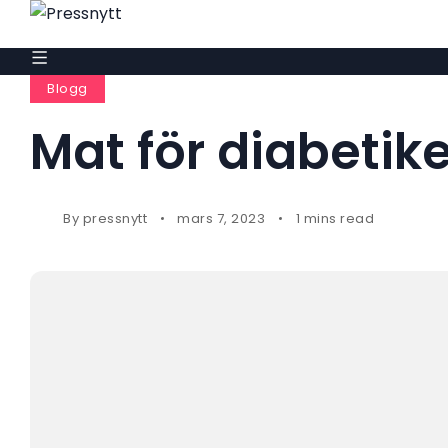
Blogg
Mat för diabetike
By
pressnytt
mars 7, 2023
1 mins read