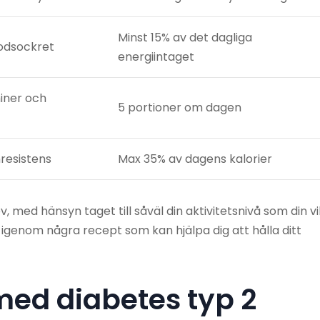
Minst 15% av det dagliga
blodsockret
energiintaget
miner och
5 portioner om dagen
nresistens
Max 35% av dagens kalorier
, med hänsyn taget till såväl din aktivitetsnivå som din vi
 igenom några recept som kan hjälpa dig att hålla ditt
med diabetes typ 2