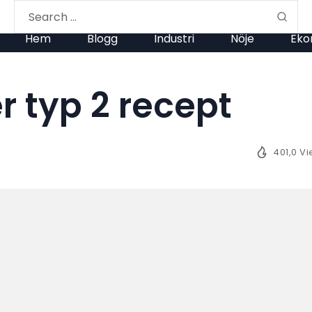
Hem
Blogg
Industri
Nöje
Eko
r typ 2 recept
401,0 V