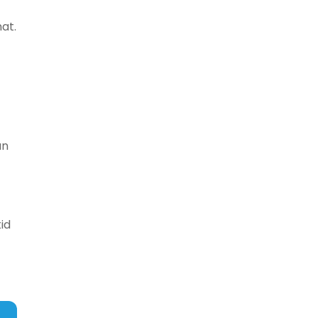
at.
ån
id