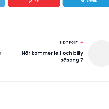
PIN
SHARE
NEXT POST
s
När kommer leif och billy
säsong 7