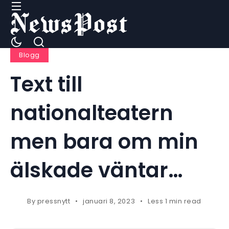
Blogg
Text till
nationalteatern
men bara om min
älskade väntar…
By
pressnytt
januari 8, 2023
Less 1 min read