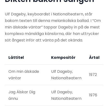
Ulf Dageby, keyboardist i Nationalteatern, står
bakom texten till denna melankoliska ballad. I ”Om
min älskade väntar” tappar Dageby in på de mest
komplexa mänskliga känslorna, där han uttrycker
söt ångest inför att vänta på det okända.
Låttitel
Kompositör
Årtal
Om min älskade
Ulf Dageby,
1972
väntar
Nationalteatern
Jag Älskar Dig
Ulf Dageby,
1976
ännu
Nationalteatern