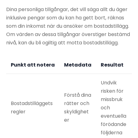
Dina personliga tillgångar, det vill säga allt du äger
inklusive pengar som du kan ha gett bort, räknas
som din inkomst när du ansöker om bostadstillägg.
Om värden av dessa tillgångar överstiger bestämd
nivå, kan du bli ogiltig att motta bostadstillägg.
Punkt att notera
Metadata
Resultat
Undvik
risken för
Förstå dina
missbruk
Bostadstilläggets
rätter och
och
regler
skyldighet
eventuella
er
förödande
följderna