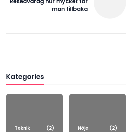
Reseavdrag hur mycket får
man tillbaka
Kategories
Teknik
(2)
Nöje
(2)