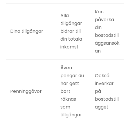
Kan
Alla
påverka
tillgångar
din
Dina tillgångar
bidrar till
bostadstill
din totala
äggsansök
inkomst
an
Även
pengar du
Också
har gett
inverkar
Penninggåvor
bort
på
räknas
bostadstill
som
ägget
tillgångar