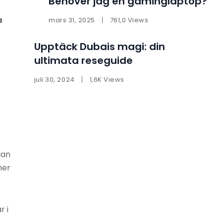
Behöver jag en gaminglaptop?
a
mars 31, 2025
761,0 Views
Upptäck Dubais magi: din
ultimata reseguide
juli 30, 2024
1,6K Views
lan
ner
r i