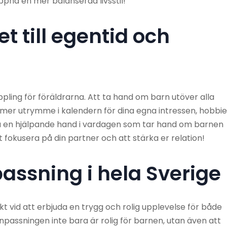
pnå en mer balanserad livsstil!
t till egentid och
pling för föräldrarna. Att ta hand om barn utöver alla
g mer utrymme i kalendern för dina egna intressen, hobbi
 ha en hjälpande hand i vardagen som tar hand om barnen
t fokusera på din partner och att stärka er relation!
assning i hela Sverige
 vid att erbjuda en trygg och rolig upplevelse för både
arnpassningen inte bara är rolig för barnen, utan även att