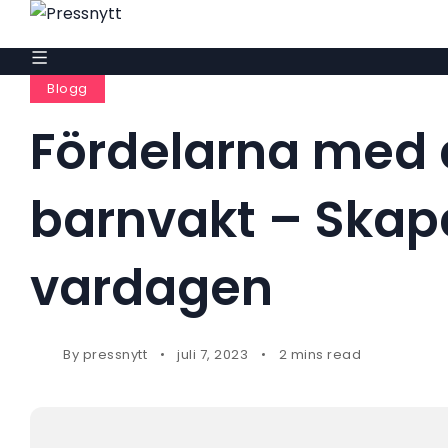
Blogg
Fördelarna med a
barnvakt – Skapa
vardagen
By
pressnytt
juli 7, 2023
2 mins read