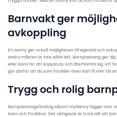
trygga händer. Med en nanny kan du som föräldrar up
Barnvakt ger möjlighe
avkoppling
En nanny ger också möjligheten till egentid och avkop
andra måsten är inte alltid lätt. Barnpassning ger di
eller bara för att koppla av och återhämta sig. Att
gör därför att du som förälder även kan få mer tid at
Trygg och rolig barnp
Barnpassningsföretag såsom myNanny lägger stor vikt
barn och föräldrar. Det viktigaste är trots allt att b