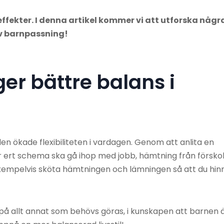
ekter. I denna artikel kommer vi att utforska någr
av barnpassning!
er bättre balans i
en ökade flexibiliteten i vardagen. Genom att anlita en
r ert schema ska gå ihop med jobb, hämtning från försko
empelvis sköta hämtningen och lämningen så att du hin
på allt annat som behövs göras, i kunskapen att barnen ä