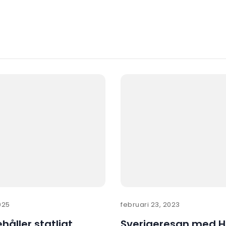
025
februari 23, 2023
håller statligt
Sverigeresan med H