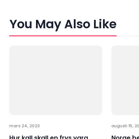
You May Also Like
mars 24, 2023
augusti 15, 2
Hur kall skall en frys vara
Norge be