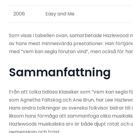
2006
Easy and Me
Som visas i tabellen ovan, samarbetade Hazlewood m
av hans mest minnesvärda prestationer. Han förtjäna
med ”Vem kan segla förutan vind”, men också för hans
Sammanfattning
Från att tolka tidlösa klassiker som ”Vem kan segla f
som Agnetha Fältskog och Ane Brun, har Lee Hazlewood 
Hans andra tolkningar av svenska folkvisor bidrar ti
liksom hans förmåga att sammanfoga olika musikalisk
Hazlewoods musikaliska arv är både djupt rotat och u
gemenskap och tröst.