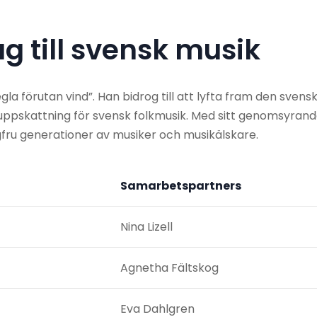
g till svensk musik
a förutan vind”. Han bidrog till att lyfta fram den svens
uppskattning för svensk folkmusik. Med sitt genomsyran
ngfru generationer av musiker och musikälskare.
Samarbetspartners
Nina Lizell
Agnetha Fältskog
Eva Dahlgren