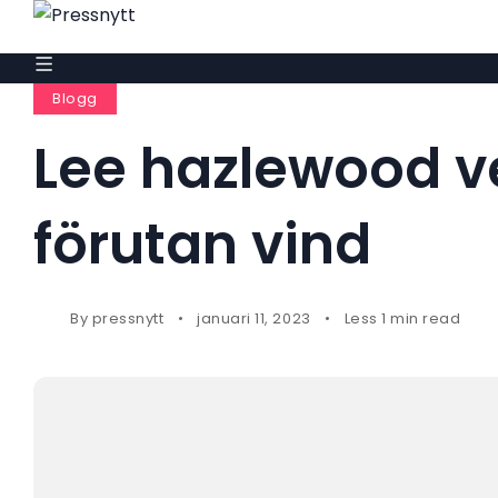
Blogg
Lee hazlewood v
förutan vind
By
pressnytt
januari 11, 2023
Less 1 min read