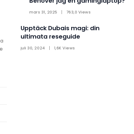
Behöver jag en gaminglaptop?
mars 31, 2025
763,0 Views
Upptäck Dubais magi: din
ultimata reseguide
ka
juli 30, 2024
1,6K Views
de