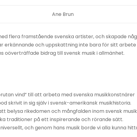
Ane Brun
ed flera framstående svenska artister, och skapade nå
r erkännande och uppskattning inte bara för sitt arbete
 oöverträffade bidrag till svensk musik i allmänhet.
örutan vind” till att arbeta med svenska musikkonstnärer
skrivit in sig själv i svensk-amerikansk musikhistoria.
ll att belysa rikedomen och mångfalden inom svensk musik
a traditioner på ett inspirerande och rörande sätt.
niversellt, och genom hans musik borde vi alla kunna hitt