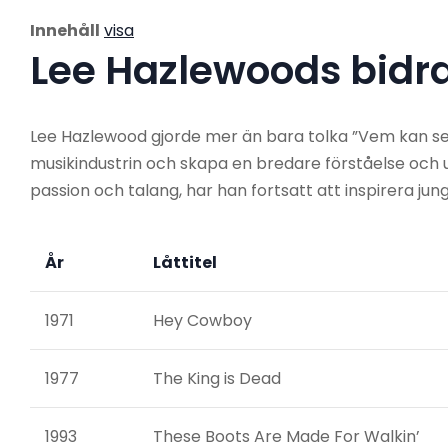
Innehåll
visa
Lee Hazlewoods bidra
Lee Hazlewood gjorde mer än bara tolka ”Vem kan segl
musikindustrin och skapa en bredare förståelse och 
passion och talang, har han fortsatt att inspirera ju
År
Låttitel
1971
Hey Cowboy
1977
The King is Dead
1993
These Boots Are Made For Walkin’